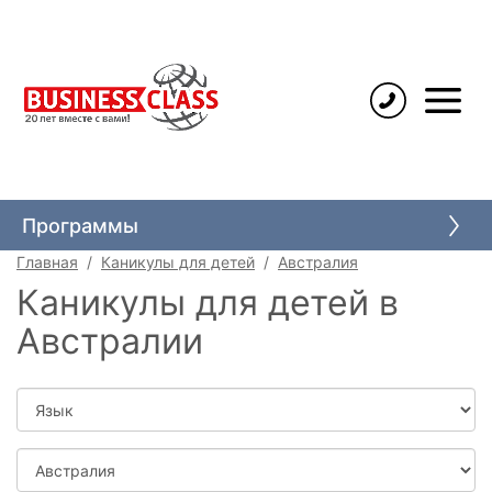
Языковые курсы
Высшее образование
Программы
Среднее образование
Главная
Каникулы для детей
Австралия
Каникулы для детей
Каникулы для детей в
Школьные обмены
Австралии
Иммиграция через учебу
Язык
Страна