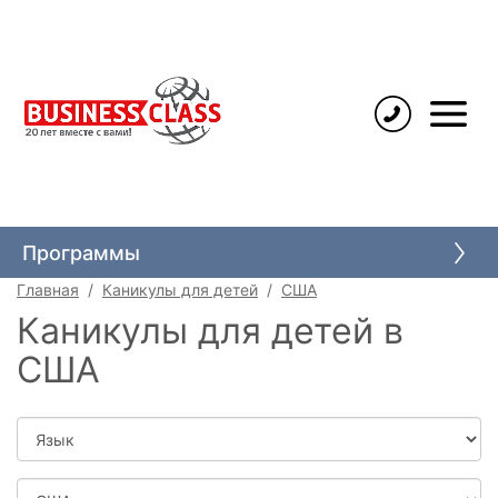
Языковые курсы
Высшее образование
Программы
Среднее образование
Главная
Каникулы для детей
США
Каникулы для детей
Каникулы для детей в
Школьные обмены
США
Иммиграция через учебу
Язык
Страна