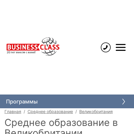
Языковые курсы
Высшее образование
Программы
Среднее образование
Главная
Среднее образование
Великобритания
Каникулы для детей
Среднее образование в
Школьные обмены
Великобритании