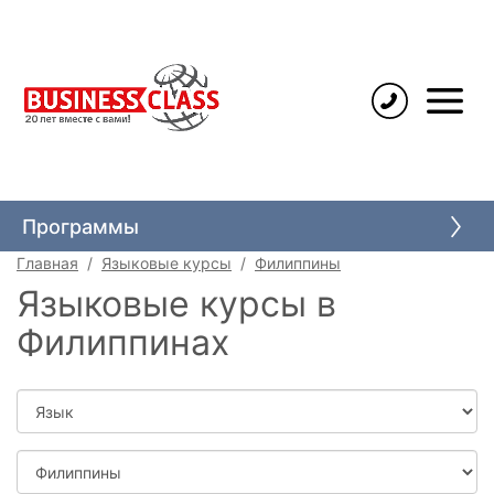
Языковые курсы
Высшее образование
Программы
Среднее образование
Главная
Языковые курсы
Филиппины
Каникулы для детей
Языковые курсы в
Школьные обмены
Филиппинах
Иммиграция через учебу
Язык
Страна