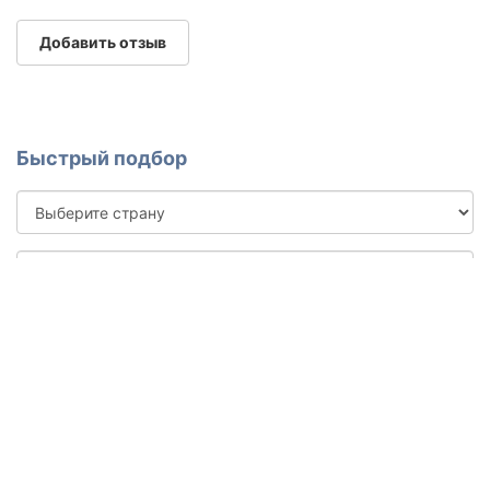
Добавить отзыв
Быстрый подбор
Выберите
страну
Выберите
программу
Введите
ваш
email
Введите
ваше
имя
Введите
ваш
возраст