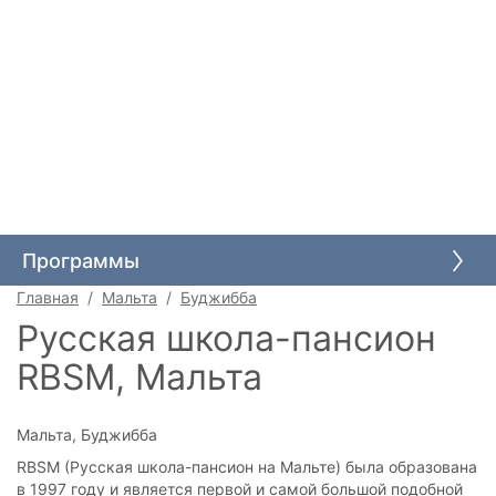
Языковые курсы
Высшее образование
Программы
Среднее образование
Главная
Мальта
Буджибба
Каникулы для детей
Русская школа-пансион
Школьные обмены
RBSM, Мальта
Иммиграция через учебу
Мальта, Буджибба
RBSM (Русская школа-пансион на Мальте) была образована
в 1997 году и является первой и самой большой подобной