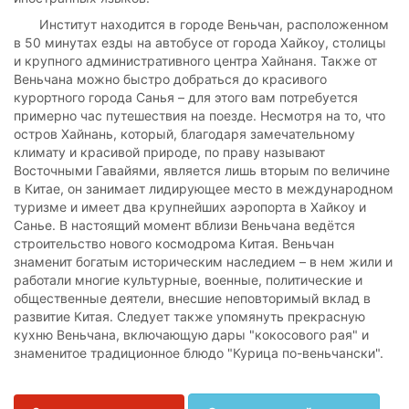
Институт находится в городе Веньчан, расположенном
в 50 минутах езды на автобусе от города Хайкоу, столицы
и крупного административного центра Хайнаня. Также от
Веньчана можно быстро добраться до красивого
курортного города Санья – для этого вам потребуется
примерно час путешествия на поезде. Несмотря на то, что
остров Хайнань, который, благодаря замечательному
климату и красивой природе, по праву называют
Восточными Гавайями, является лишь вторым по величине
в Китае, он занимает лидирующее место в международном
туризме и имеет два крупнейших аэропорта в Хайкоу и
Санье. В настоящий момент вблизи Веньчана ведётся
строительство нового космодрома Китая. Веньчан
знаменит богатым историческим наследием – в нем жили и
работали многие культурные, военные, политические и
общественные деятели, внесшие неповторимый вклад в
развитие Китая. Следует также упомянуть прекрасную
кухню Веньчана, включающую дары "кокосового рая" и
знаменитое традиционное блюдо "Курица по-веньчански".