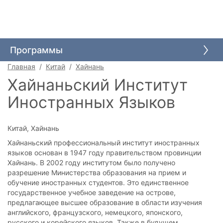
Языковые курсы
Высшее образование
Программы
Среднее образование
Главная
Китай
Хайнань
Каникулы для детей
Хайнаньский Институт
Школьные обмены
Иностранных Языков
Иммиграция через учебу
Китай, Хайнань
Хайнаньский профессиональный институт иностранных
языков основан в 1947 году правительством провинции
Хайнань. В 2002 году институтом было получено
разрешение Министерства образования на прием и
обучение иностранных студентов. Это единственное
государственное учебное заведение на острове,
предлагающее высшее образование в области изучения
английского, французского, немецкого, японского,
русского и корейского языков. Также в будущем