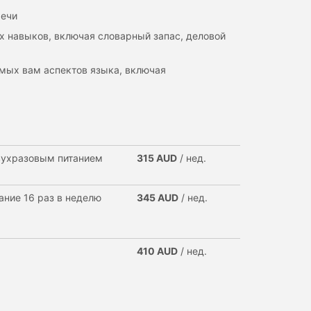
речи
ых навыков, включая словарный запас, деловой
димых вам аспектов языка, включая
двухразовым питанием
315 AUD
/ нед.
тание 16 раз в неделю
345 AUD
/ нед.
410 AUD
/ нед.