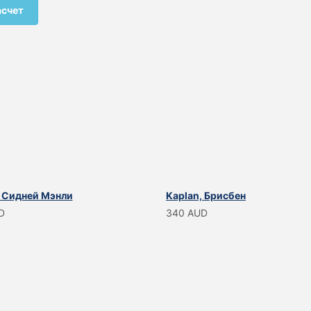
асчет
, Сидней Мэнли
Kaplan, Брисбен
D
340 AUD