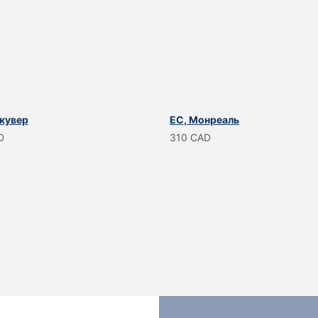
нкувер
EC, Монреаль
D
310 CAD