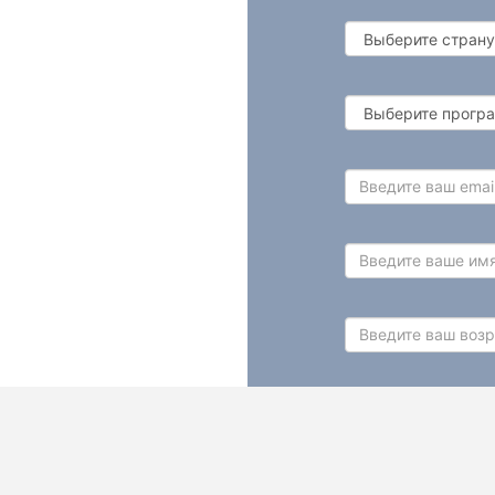
Выберите
страну
Выберите
программу
Введите
ваш
email
Введите
ваше
имя
Введите
ваш
возраст
Введите
ваш
телефон