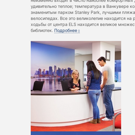
неизменно входит в число наиболее комфортных 
удивительно теплое; температура в Ванкувере к
знаменитым парком Stanley Park, лучшими пляжа
велосипедах. Все это великолепие находится на 
ходьбы от центра ELS находится великое множес
библиотек.
Подробнее