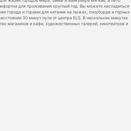
для жизни городов мира. Зимы в Ванкувере мягкие, а лето
омфортна для проживания круглый год. Вы можете насладиться
ми города и горами для катания на лыжах, сноуборде и горных
расстоянии 30 минут пути от центра ELS. В нескольких минутах
тво магазинов и кафе, художественных галерей, кинотеатров и