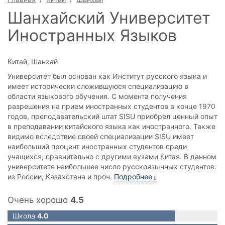
Каникулы для детей
Шанхайский Университет
Школьные обмены
Иностранных Языков
Иммиграция через учебу
Китай, Шанхай
Университет был основан как Институт русского языка и
имеет исторически сложившуюся специализацию в
области языкового обучения. С момента получения
разрешения на прием иностранных студентов в конце 1970
годов, преподавательский штат SISU приобрел ценный опыт
в преподавании китайского языка как иностранного. Также
видимо вследствие своей специализации SISU имеет
наибольший процент иностранных студентов среди
учащихся, сравнительно с другими вузами Китая. В данном
университете наибольшее число русскоязычных студентов:
из России, Казахстана и проч.
Подробнее
Очень хорошо
4.5
Школа
4.0