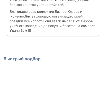
больше хочется учить китайский.
Благодарю весь коллектив Бизнес-Класса и
,конечно,Яну за хорошую организацию моей
поездки.Все хлопоты они взяли на себя: от выбора
учебного заведения до покупки билетов на самолет.
Удачи Вам !!!
Быстрый подбор
Выберите
страну
Выберите
программу
Введите
ваш
email